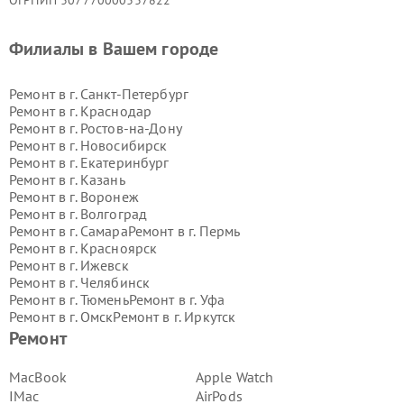
ОГРНИП 307770000337822
Филиалы в Вашем городе
Ремонт в г.
Санкт-Петербург
Ремонт в г.
Краснодар
Ремонт в г.
Ростов-на-Дону
Ремонт в г.
Новосибирск
Ремонт в г.
Екатеринбург
Ремонт в г.
Казань
Ремонт в г.
Воронеж
Ремонт в г.
Волгоград
Ремонт в г.
Самара
Ремонт в г.
Пермь
Ремонт в г.
Красноярск
Ремонт в г.
Ижевск
Ремонт в г.
Челябинск
Ремонт в г.
Тюмень
Ремонт в г.
Уфа
Ремонт в г.
Омск
Ремонт в г.
Иркутск
Ремонт в г.
Ярославль
Ремонт
Ремонт в г.
Саратов
Ремонт в г.
Барнаул
MacBook
Apple Watch
Ремонт в г.
Тольятти
IMac
AirPods
Ремонт в г.
Хабаровск