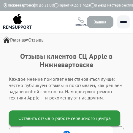
Ежедневно с 9:00 до 21:00
Нижневартовск
Гарантия до 1 года
Выезд мастера бесплат
Заявка
Позвонить
REMSUPPORT
Главная
Отзывы
Отзывы клиентов СЦ Apple в
Нижневартовске
Каждое мнение помогает нам становиться лучше:
честно публикуем отзывы и показываем, как решаем
задачи любой сложности. Нам доверяют ремонт
техники Apple — и рекомендуют нас другим.
Оставить отзыв о работе сервисного центра