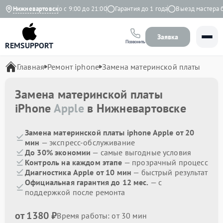
ндекс
Нижневартовск
Ежедневно с 9:00 до 21:00
Гарантия до 1 года
Выезд мастера бес
Заявка
Позвонить
REMSUPPORT
Главная
Ремонт iphone
Замена материнской платы
Замена материнской платы
iPhone
Apple
в Нижневартовске
Замена материнской платы iphone Apple от 20
мин
— экспресс-обслуживание
До 30% экономии
— самые выгодные условия
Контроль на каждом этапе
— прозрачный процесс
Диагностика Apple от 10 мин
— быстрый результат
Официальная гарантия до 12 мес.
— с
поддержкой после ремонта
от 1380 ₽
Время работы: от 30 мин