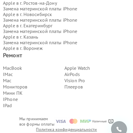
Apple в г.
Ростов-на-Дону
Замена материнской платы iPhone
Apple в г.
Новосибирск
Замена материнской платы iPhone
Apple в г.
Екатеринбург
Замена материнской платы iPhone
Apple в г.
Казань
Замена материнской платы iPhone
Apple в г.
Воронеж
Замена материнской платы iPhone
Ремонт
Apple в г.
Волгоград
Замена материнской платы iPhone
MacBook
Apple Watch
Apple в г.
Самара
IMac
AirPods
Замена материнской платы iPhone
Mac
Vision Pro
Apple в г.
Пермь
Мониторов
Плееров
Замена материнской платы iPhone
Мини ПК
Apple в г.
Красноярск
Замена материнской платы iPhone
IPhone
Apple в г.
Ижевск
IPad
Замена материнской платы iPhone
Apple в г.
Челябинск
Мы принимаем
Замена материнской платы iPhone
все формы оплаты
Apple в г.
Тюмень
Политика конфиденциальности
Замена материнской платы iPhone