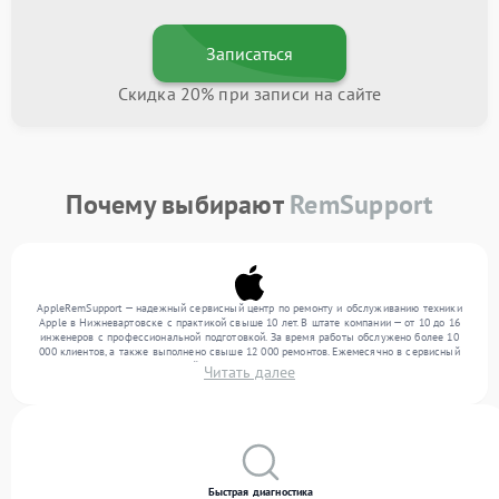
Записаться
Скидка 20% при записи на сайте
Почему выбирают
RemSupport
AppleRemSupport — надежный сервисный центр по ремонту и обслуживанию техники
Apple в Нижневартовске с практикой свыше 10 лет. В штате компании — от 10 до 16
инженеров с профессиональной подготовкой. За время работы обслужено более 10
000 клиентов, а также выполнено свыше 12 000 ремонтов. Ежемесячно в сервисный
центр поступает от 300 устройств, включая , , . Мы работаем с широким спектром
Читать далее
неисправностей и гарантируем высокое качество обслуживания благодаря
квалификации мастеров.
Быстрая диагностика