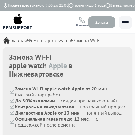
 Яндекс
Нижневартовск
Ежедневно с 9:00 до 21:00
Гарантия до 1 года
Выезд мастера 
Заявка
Позвонить
REMSUPPORT
Главная
Ремонт apple watch
Замена Wi-Fi
Замена Wi-Fi
apple watch
Apple
в
Нижневартовске
Замена Wi-Fi apple watch Apple от 20 мин
—
быстрый старт работ
До 30% экономии
— скидки при заявке онлайн
Контроль на каждом этапе
— прозрачный процесс
Диагностика Apple от 10 мин
— понятный вывод
Официальная гарантия до 12 мес.
— с
поддержкой после ремонта