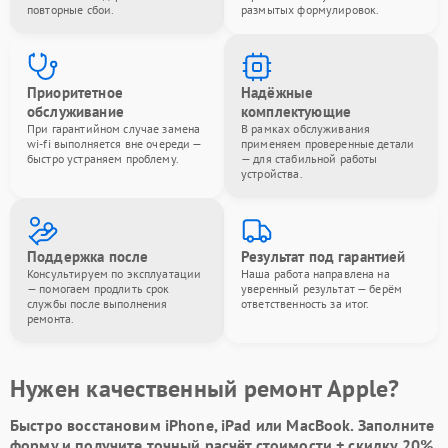
повторные сбои.
размытых формулировок.
Приоритетное
Надёжные
обслуживание
комплектующие
При гарантийном случае замена
В рамках обслуживания
wi-fi выполняется вне очереди —
применяем проверенные детали
быстро устраняем проблему.
— для стабильной работы
устройства.
Поддержка после
Результат под гарантией
Консультируем по эксплуатации
Наша работа направлена на
— помогаем продлить срок
уверенный результат — берём
службы после выполнения
ответственность за итог.
ремонта.
Нужен качественный ремонт Apple?
Быстро восстановим iPhone, iPad или MacBook.
Заполните
форму
и получите точный расчёт стоимости +
скидку 20%