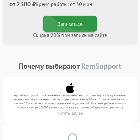
от 2300 ₽
Время работы: от 30 мин
Записаться
Скидка 20% при записи на сайте
Почему выбирают
RemSupport
AppleRemSupport — современный сервисный центр по ремонту и обслуживанию
техники Apple в Нижневартовске с практикой свыше 10 лет. В штате компании —
свыше 22 мастеров с профессиональной подготовкой. За время работы помощь
оказана свыше 10 000 клиентов, а также выполнено общее число ремонтов
превысило 12 000. Ежемесячно в сервисный центр поступает от 300 устройств,
Читать далее
включая , , . Мы работаем с широким спектром неисправностей и предлагаем
стабильный уровень сервиса благодаря использованию современного оборудования.