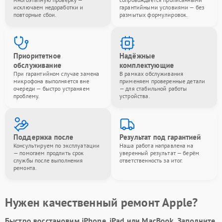
исключаем недоработки и
гарантийными условиями — без
повторные сбои.
размытых формулировок.
Приоритетное
Надёжные
обслуживание
комплектующие
При гарантийном случае замена
В рамках обслуживания
микрофона выполняется вне
применяем проверенные детали
очереди — быстро устраняем
— для стабильной работы
проблему.
устройства.
Поддержка после
Результат под гарантией
Консультируем по эксплуатации
Наша работа направлена на
— помогаем продлить срок
уверенный результат — берём
службы после выполнения
ответственность за итог.
ремонта.
Нужен качественный ремонт Apple?
Быстро восстановим iPhone, iPad или MacBook.
Заполните