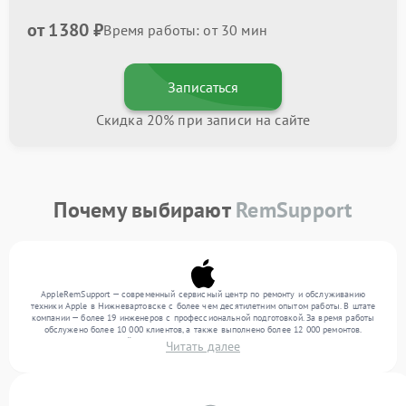
от 1380 ₽
Время работы: от 30 мин
Записаться
Скидка 20% при записи на сайте
Почему выбирают
RemSupport
AppleRemSupport — современный сервисный центр по ремонту и обслуживанию
техники Apple в Нижневартовске с более чем десятилетним опытом работы. В штате
компании — более 19 инженеров с профессиональной подготовкой. За время работы
обслужено более 10 000 клиентов, а также выполнено более 12 000 ремонтов.
Ежемесячно в сервисный центр поступает свыше 300 единиц техники, включая , , . Мы
Читать далее
выполняем ремонт различного уровня сложности и предлагаем стабильный уровень
сервиса благодаря использованию современного оборудования.