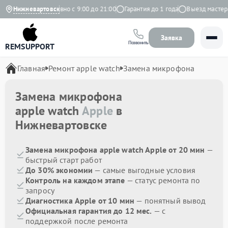
 Яндекс
Нижневартовск
Ежедневно с 9:00 до 21:00
Гарантия до 1 года
Выезд мастера 
Заявка
Позвонить
REMSUPPORT
Главная
Ремонт apple watch
Замена микрофона
Замена микрофона
apple watch
Apple
в
Нижневартовске
Замена микрофона apple watch Apple от 20 мин
—
быстрый старт работ
До 30% экономии
— самые выгодные условия
Контроль на каждом этапе
— статус ремонта по
запросу
Диагностика Apple от 10 мин
— понятный вывод
Официальная гарантия до 12 мес.
— с
поддержкой после ремонта