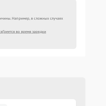
ричины. Например, в сложных случаях
ся
Греется во время зарядки