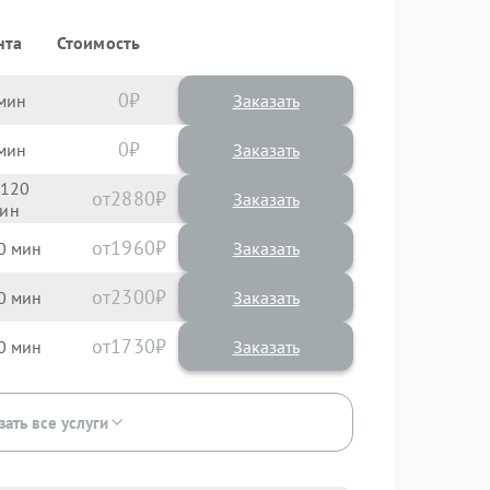
нта
Стоимость
0
Заказать
0
Заказать
120
2880
1960
0
2300
0
1730
0
зать все услуги