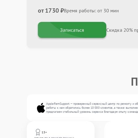
от 1730 ₽
Время работы: от 30 мин
Записаться
Скидка 20% пр
П
AppleRemSupport — проверенный сервисный центр по ремонту и об
работы к нам обратились более 10 000 клиентов, а также выполне
предлагаем стабильный уровень сервиса благодаря опыту команд
13+
лет опыта в ремонте техники