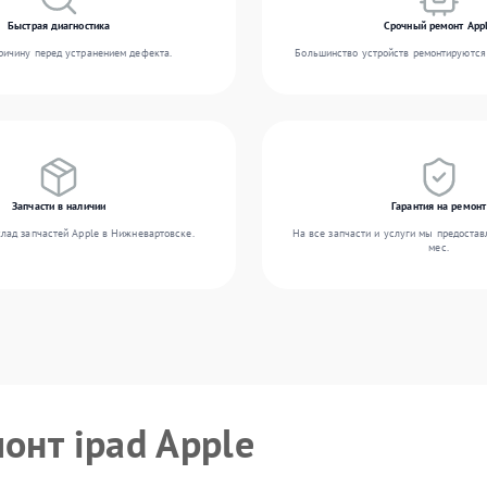
Быстрая диагностика
Срочный ремонт App
ичину перед устранением дефекта.
Большинство устройств ремонтируются 
Запчасти в наличии
Гарантия на ремонт
лад запчастей Apple в Нижневартовске.
На все запчасти и услуги мы предостав
мес.
онт ipad Apple