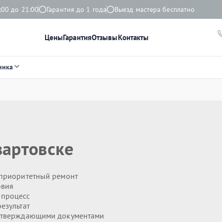
:00 до 21:00
Гарантия до 1 года
Выезд мастера бесплатно
Цены
Гарантия
Отзывы
Контакты
ника
артовске
приоритетный ремонт
овия
 процесс
езультат
дтверждающими документами