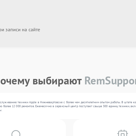
и записи на сайте
очему выбирают
RemSuppo
служиванию техники Apple в Нижневартовске с более чем десятилетним опытом работы. В штате к
но более 12 000 ремонтов. Ежемесячно в сервисный центр поступает свыше 300 единиц техники, вкл
ы.