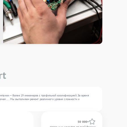
rt
омпании — более 19 инженеров с профильной квалификацией. За время
ючая , , . Мы выполняем ремонт различного уровня сложности и
50 000+
довольных клиентов по всей России