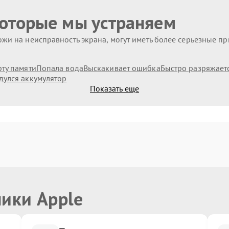
которые мы устраняем
жи на неисправность экрана, могут иметь более серьезные п
рту памяти
Попала вода
Выскакивает ошибка
Быстро разряжает
дулся аккумулятор
Показать еще
ники Apple