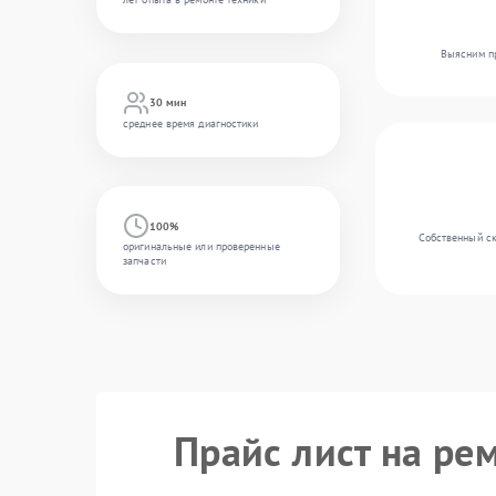
Выясним пр
30 мин
среднее время диагностики
100%
Собственный ск
оригинальные или проверенные
запчасти
Прайс лист на рем