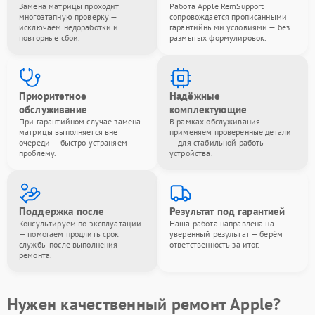
Замена матрицы проходит
Работа Apple RemSupport
многоэтапную проверку —
сопровождается прописанными
исключаем недоработки и
гарантийными условиями — без
повторные сбои.
размытых формулировок.
Приоритетное
Надёжные
обслуживание
комплектующие
При гарантийном случае замена
В рамках обслуживания
матрицы выполняется вне
применяем проверенные детали
очереди — быстро устраняем
— для стабильной работы
проблему.
устройства.
Поддержка после
Результат под гарантией
Консультируем по эксплуатации
Наша работа направлена на
— помогаем продлить срок
уверенный результат — берём
службы после выполнения
ответственность за итог.
ремонта.
Нужен качественный ремонт Apple?