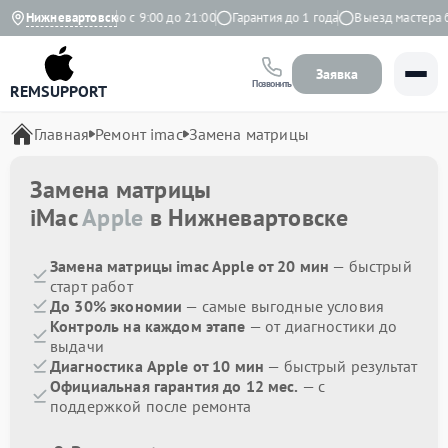
ндекс
Нижневартовск
Ежедневно с 9:00 до 21:00
Гарантия до 1 года
Выезд мастера бе
Заявка
Позвонить
REMSUPPORT
Главная
Ремонт imac
Замена матрицы
Замена матрицы
iMac
Apple
в Нижневартовске
Замена матрицы imac Apple от 20 мин
— быстрый
старт работ
До 30% экономии
— самые выгодные условия
Контроль на каждом этапе
— от диагностики до
выдачи
Диагностика Apple от 10 мин
— быстрый результат
Официальная гарантия до 12 мес.
— с
поддержкой после ремонта