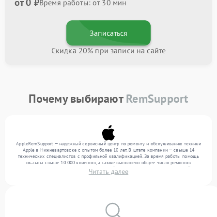
от 0 ₽
Время работы: от 30 мин
Записаться
Скидка 20% при записи на сайте
Почему выбирают
RemSupport
AppleRemSupport — надежный сервисный центр по ремонту и обслуживанию техники
Apple в Нижневартовске с опытом более 10 лет. В штате компании — свыше 14
технических специалистов с профильной квалификацией. За время работы помощь
оказана свыше 10 000 клиентов, а также выполнено общее число ремонтов
превысило 12 000. Ежемесячно в сервисный центр поступает более 300 устройств,
Читать далее
включая , , . Мы беремся за задачи любой сложности и обеспечиваем надежный
результат благодаря опыту команды.