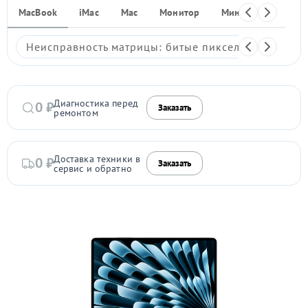
MacBook
iMac
Mac
Монитор
Мини ПК
iPho
Неисправность матрицы: битые пиксели, мерцание,
Диагностика перед
0 ₽
Заказать
ремонтом
Доставка техники в
0 ₽
Заказать
сервис и обратно