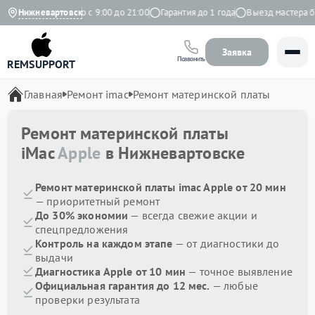
ндекс
Нижневартовск
Ежедневно с 9:00 до 21:00
Гарантия до 1 года
Выезд мастера бес
Заявка
Позвонить
REMSUPPORT
Главная
Ремонт imac
Ремонт материнской платы
Ремонт материнской платы
iMac
Apple
в Нижневартовске
Ремонт материнской платы imac Apple от 20 мин
— приоритетный ремонт
До 30% экономии
— всегда свежие акции и
спецпредложения
Контроль на каждом этапе
— от диагностики до
выдачи
Диагностика Apple от 10 мин
— точное выявление
Официальная гарантия до 12 мес.
— любые
проверки результата