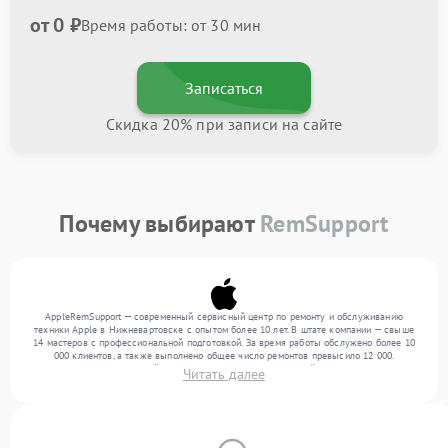
от 0 ₽
Время работы: от 30 мин
Записаться
Скидка 20% при записи на сайте
Почему выбирают
RemSupport
AppleRemSupport — современный сервисный центр по ремонту и обслуживанию
техники Apple в Нижневартовске с опытом более 10 лет. В штате компании — свыше
14 мастеров с профессиональной подготовкой. За время работы обслужено более 10
000 клиентов, а также выполнено общее число ремонтов превысило 12 000.
Ежемесячно в сервисный центр поступает более 300 устройств, включая , , . Мы
Читать далее
работаем с широким спектром неисправностей и предлагаем стабильный уровень
сервиса благодаря квалификации мастеров.