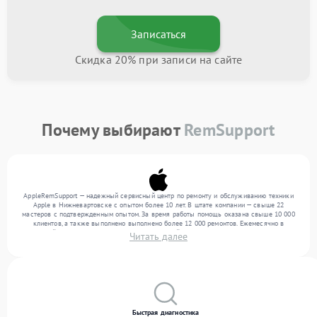
Записаться
Скидка 20% при записи на сайте
Почему выбирают
RemSupport
AppleRemSupport — надежный сервисный центр по ремонту и обслуживанию техники
Apple в Нижневартовске с опытом более 10 лет. В штате компании — свыше 22
мастеров с подтвержденным опытом. За время работы помощь оказана свыше 10 000
клиентов, а также выполнено выполнено более 12 000 ремонтов. Ежемесячно в
сервисный центр поступает более 300 обращений, включая , , . Мы устраняем поломки
Читать далее
любой сложности и предлагаем стабильный уровень сервиса благодаря
квалификации мастеров.
Быстрая диагностика