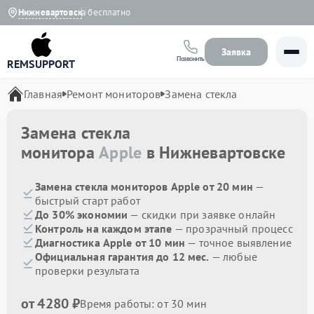
а
Выезд мастера бесплатно
Нижневартовск
Заявка
Позвонить
REMSUPPORT
Главная
Ремонт мониторов
Замена стекла
Замена стекла
монитора
Apple
в Нижневартовске
Замена стекла мониторов Apple от 20 мин
—
быстрый старт работ
До 30% экономии
— скидки при заявке онлайн
Контроль на каждом этапе
— прозрачный процесс
Диагностика Apple от 10 мин
— точное выявление
Официальная гарантия до 12 мес.
— любые
проверки результата
от 4280 ₽
Время работы: от 30 мин