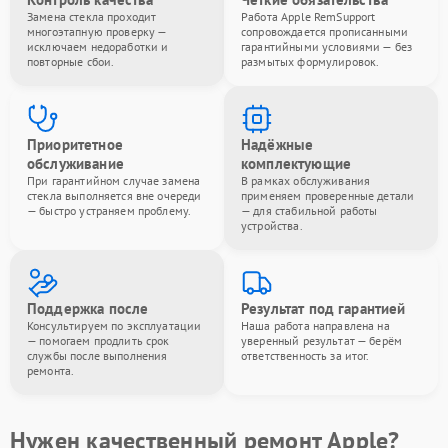
Замена стекла проходит
Работа Apple RemSupport
многоэтапную проверку —
сопровождается прописанными
исключаем недоработки и
гарантийными условиями — без
повторные сбои.
размытых формулировок.
Приоритетное
Надёжные
обслуживание
комплектующие
При гарантийном случае замена
В рамках обслуживания
стекла выполняется вне очереди
применяем проверенные детали
— быстро устраняем проблему.
— для стабильной работы
устройства.
Поддержка после
Результат под гарантией
Консультируем по эксплуатации
Наша работа направлена на
— помогаем продлить срок
уверенный результат — берём
службы после выполнения
ответственность за итог.
ремонта.
Нужен качественный ремонт Apple?