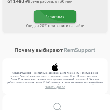
от 1480 ₽
Время работы: от 30 мин
Записаться
Скидка 20% при записи на сайте
Почему выбирают
RemSupport
AppleRemSupport — экспертный сервисный центр по ремонту и обслуживанию
техники Apple в Нижневартовске с практикой свыше 10 лет. В штате компании —
более 19 технических специалистов с профессиональной подготовкой. За время
работы помощь оказана свыше 10 000 клиентов, а также выполнено выполнено более
12 000 ремонтов. Ежемесячно в сервисный центр поступает от 300 устройств,
Читать далее
включая , , . Мы устраняем поломки любой сложности и поддерживаем высокий
стандарт качества благодаря использованию современного оборудования.