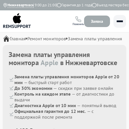
кс
Нижневартовск
Ежедневно с 9:00 до 21:00
Гарантия до 1 года
Выезд мастера беспл
Заявка
Позвонить
REMSUPPORT
Главная
Ремонт мониторов
Замена платы управления
Замена платы управления
монитора
Apple
в Нижневартовске
Замена платы управления мониторов Apple от 20
мин
— быстрый старт работ
До 30% экономии
— скидки при заявке онлайн
Контроль на каждом этапе
— от диагностики до
выдачи
Диагностика Apple от 10 мин
— понятный вывод
Официальная гарантия до 12 мес.
— с
поддержкой после ремонта