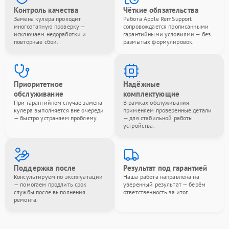
Контроль качества
Чёткие обязательства
Замена кулера проходит
Работа Apple RemSupport
многоэтапную проверку —
сопровождается прописанными
исключаем недоработки и
гарантийными условиями — без
повторные сбои.
размытых формулировок.
Приоритетное
Надёжные
обслуживание
комплектующие
При гарантийном случае замена
В рамках обслуживания
кулера выполняется вне очереди
применяем проверенные детали
— быстро устраняем проблему.
— для стабильной работы
устройства.
Поддержка после
Результат под гарантией
Консультируем по эксплуатации
Наша работа направлена на
— помогаем продлить срок
уверенный результат — берём
службы после выполнения
ответственность за итог.
ремонта.