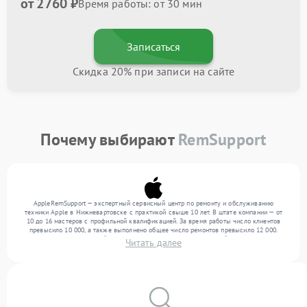
от 2760 ₽
Время работы: от 30 мин
Записаться
Скидка 20% при записи на сайте
Почему выбирают
RemSupport
AppleRemSupport — экспертный сервисный центр по ремонту и обслуживанию
техники Apple в Нижневартовске с практикой свыше 10 лет. В штате компании — от
10 до 16 мастеров с профильной квалификацией. За время работы число клиентов
превысило 10 000, а также выполнено общее число ремонтов превысило 12 000.
Ежемесячно в сервисный центр поступает более 300 обращений, включая , , . Мы
Читать далее
устраняем поломки любой сложности и предлагаем стабильный уровень сервиса
благодаря опыту команды.