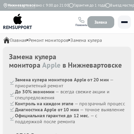
а Яндекс
Нижневартовск
Ежедневно с 9:00 до 21:00
Гарантия до 1 года
Выезд мастера 
Заявка
Позвонить
REMSUPPORT
Главная
Ремонт мониторов
Замена кулера
Замена кулера
монитора
Apple
в Нижневартовске
Замена кулера мониторов Apple от 20 мин
—
приоритетный ремонт
До 30% экономии
— всегда свежие акции и
спецпредложения
Контроль на каждом этапе
— прозрачный процесс
Диагностика Apple от 10 мин
— точное выявление
Официальная гарантия до 12 мес.
— с
поддержкой после ремонта