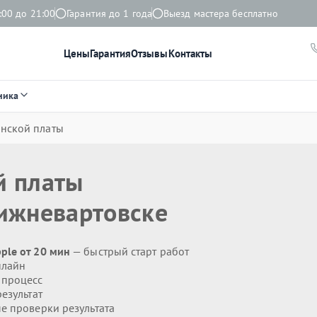
:00 до 21:00
Гарантия до 1 года
Выезд мастера бесплатно
Цены
Гарантия
Отзывы
Контакты
ника
инской платы
й платы
ижневартовске
ple от 20 мин
— быстрый старт работ
нлайн
 процесс
езультат
 проверки результата