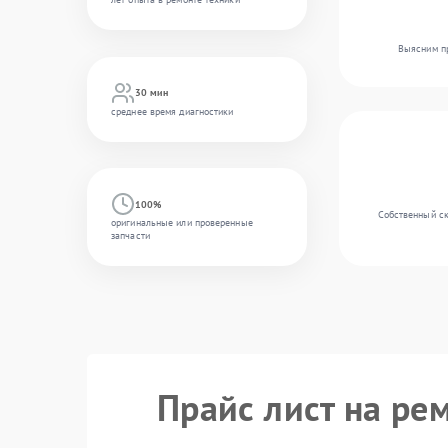
Выясним пр
30 мин
среднее время диагностики
100%
Собственный ск
оригинальные или проверенные
запчасти
Прайс лист на ре