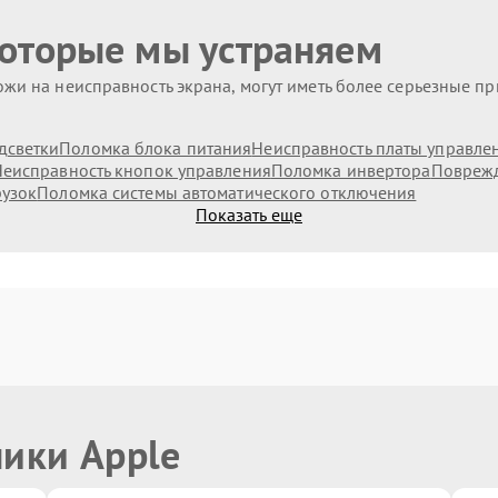
которые мы устраняем
жи на неисправность экрана, могут иметь более серьезные п
дсветки
Поломка блока питания
Неисправность платы управле
еисправность кнопок управления
Поломка инвертора
Поврежд
рузок
Поломка системы автоматического отключения
Показать еще
ники Apple