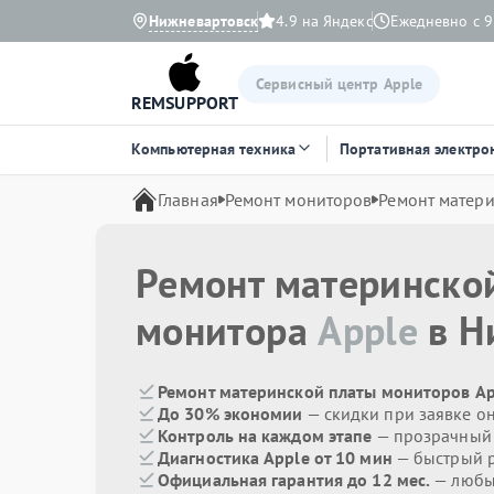
Нижневартовск
4.9 на Яндекс
Ежедневно с 9
Сервисный центр Apple
REMSUPPORT
Компьютерная техника
Портативная электро
Главная
Ремонт мониторов
Ремонт матер
Ремонт материнско
монитора
Apple
в Н
Ремонт материнской платы мониторов Ap
До 30% экономии
— скидки при заявке о
Контроль на каждом этапе
— прозрачный
Диагностика Apple от 10 мин
— быстрый р
Официальная гарантия до 12 мес.
— любые