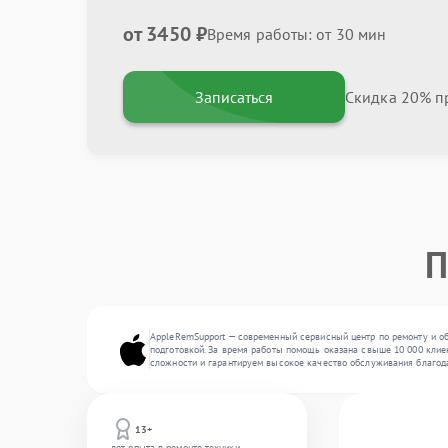
от 3450 ₽
Время работы: от 30 мин
Записаться
Скидка 20% пр
П
AppleRemSupport — современный сервисный центр по ремонту и о
подготовкой. За время работы помощь оказана свыше 10 000 клиен
сложности и гарантируем высокое качество обслуживания благод
13+
лет опыта в ремонте техники