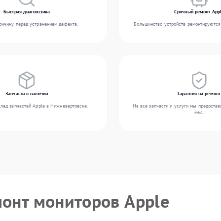
Быстрая диагностика
Срочный ремонт App
ичину перед устранением дефекта.
Большинство устройств ремонтируются 
Запчасти в наличии
Гарантия на ремонт
лад запчастей Apple в Нижневартовске.
На все запчасти и услуги мы предостав
мес.
монт мониторов Apple