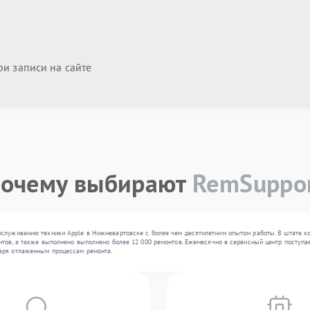
и записи на сайте
очему выбирают
RemSuppo
бслуживанию техники Apple в Нижневартовске с более чем десятилетним опытом работы. В штате к
тов, а также выполнено выполнено более 12 000 ремонтов. Ежемесячно в сервисный центр поступает
аря отлаженным процессам ремонта.