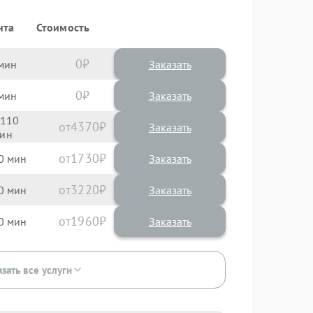
нта
Стоимость
0
Заказать
0
Заказать
110
4370
1730
0
3220
0
1960
0
зать все услуги