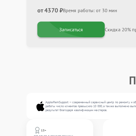
от 4370 ₽
Время работы: от 30 мин
Записаться
Скидка 20% пр
П
AppleRemSupport — современный сервисный центр по ремонту и об
работы число клиентов превысило 10 000, а также выполнено выпо
результат благодаря квалификации мастеров.
13+
лет опыта в ремонте техники