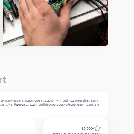
rt
 19 технических специалистов с профессиональной подготовкой. За время
чая , , . Мы беремся за задачи любой сложности и обеспечиваем надежный
50 000+
довольных клиентов по всей России