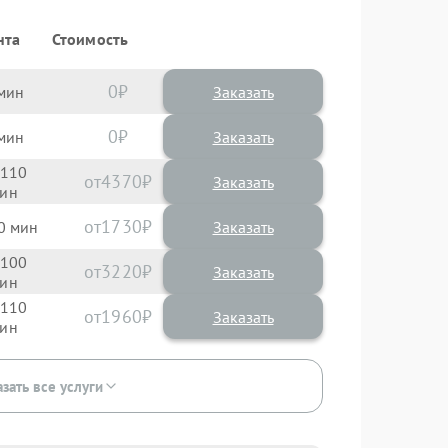
нта
Стоимость
0
Заказать
0
Заказать
110
4370
1730
0
100
3220
110
1960
зать все услуги