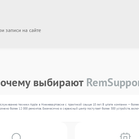
и записи на сайте
очему выбирают
RemSuppo
служиванию техники Apple в Нижневартовске с практикой свыше 10 лет. В штате компании — более
лнено более 12 000 ремонтов. Ежемесячно в сервисный центр поступает более 300 устройств, вклю