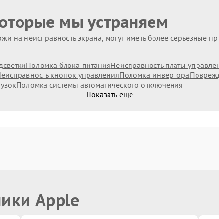
которые мы устраняем
жи на неисправность экрана, могут иметь более серьезные п
дсветки
Поломка блока питания
Неисправность платы управле
еисправность кнопок управления
Поломка инвертора
Поврежд
рузок
Поломка системы автоматического отключения
Показать еще
ники Apple