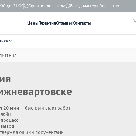
:00 до 21:00
Гарантия до 1 года
Выезд мастера бесплатно
Цены
Гарантия
Отзывы
Контакты
ника
питания
ния
ижневартовске
т 20 мин
— быстрый старт работ
нлайн
 процесс
 вывод
дтверждающими документами