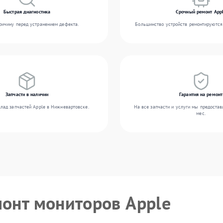
Быстрая диагностика
Срочный ремонт App
ичину перед устранением дефекта.
Большинство устройств ремонтируются 
Запчасти в наличии
Гарантия на ремонт
лад запчастей Apple в Нижневартовске.
На все запчасти и услуги мы предостав
мес.
монт мониторов Apple