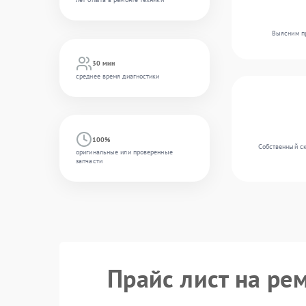
Выясним пр
30 мин
среднее время диагностики
100%
Собственный ск
оригинальные или проверенные
запчасти
Прайс лист на ре