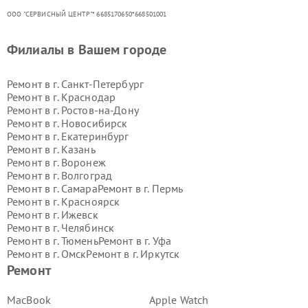
ООО "СЕРВИСНЫЙ ЦЕНТР"* 6685170650*668501001
Филиалы в Вашем городе
Ремонт в г.
Санкт-Петербург
Ремонт в г.
Краснодар
Ремонт в г.
Ростов-на-Дону
Ремонт в г.
Новосибирск
Ремонт в г.
Екатеринбург
Ремонт в г.
Казань
Ремонт в г.
Воронеж
Ремонт в г.
Волгоград
Ремонт в г.
Самара
Ремонт в г.
Пермь
Ремонт в г.
Красноярск
Ремонт в г.
Ижевск
Ремонт в г.
Челябинск
Ремонт в г.
Тюмень
Ремонт в г.
Уфа
Ремонт в г.
Омск
Ремонт в г.
Иркутск
Ремонт в г.
Ярославль
Ремонт
Ремонт в г.
Саратов
Ремонт в г.
Барнаул
MacBook
Apple Watch
Ремонт в г.
Тольятти