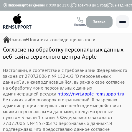
9 на Яндекс
Нижневартовск
Ежедневно с 9:00 до 21:00
Гарантия до 1 года
Выезд масте
Заявка
Позвонить
REMSUPPORT
Главная
Политика конфиденциальности
Согласие на обработку персональных данных
веб-сайта сервисного центра Apple
Настоящим, в соответствии с требованиями Федерального
закона от 27.07.2006 г. № 152-ФЗ "О персональных
данных", я, нижеподписавшийся, выражаю свое согласие
на обработку моих персональных данных
администрацией ресурса
https://nvrt.apple-remsupport.ru
без каких-либо оговорок и ограничений. Я разрешаю
администрации совершать все необходимые действия с
моими персональными данными, предусмотренные
пунктом 3 части 1 статьи 3 Федерального закона от
27.07.2006 г. № 152-ФЗ "О персональных данных". Я
подтверждаю, что предоставляю данное согласие