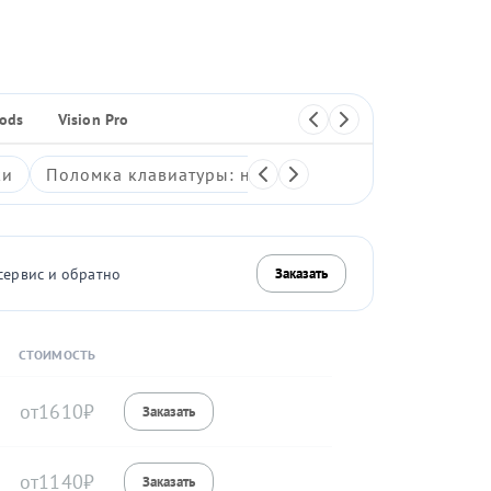
Pods
Vision Pro
Плеер
ки
Поломка клавиатуры: неработающие клавиши, зали
сервис и обратно
Заказать
СТОИМОСТЬ
1610
1140