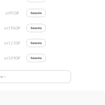
950
1960
1220
1090
ги